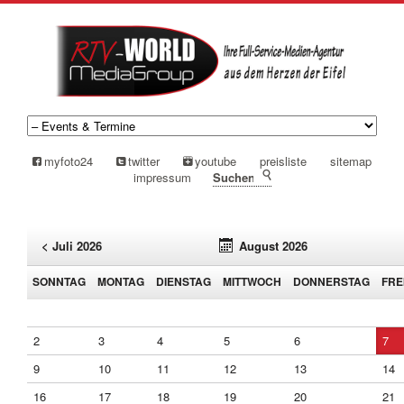
myfoto24
twitter
youtube
preisliste
sitemap
impressum
suchen
< Juli 2026
August 2026
SO
NNTAG
MO
NTAG
DI
ENSTAG
MI
TTWOCH
DO
NNERSTAG
FR
E
2
3
4
5
6
7
9
10
11
12
13
14
16
17
18
19
20
21