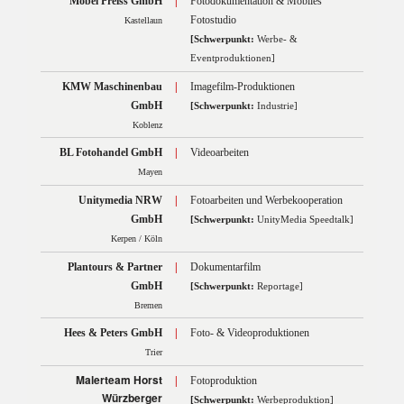
Möbel Preiss GmbH
|
Fotodokumentation & Mobiles
Fotostudio
Kastellaun
[Schwerpunkt:
Werbe- &
Eventproduktionen]
KMW Maschinenbau
|
Imagefilm-Produktionen
GmbH
[Schwerpunkt:
Industrie]
Koblenz
BL Fotohandel GmbH
|
Videoarbeiten
Mayen
Unitymedia NRW
|
Fotoarbeiten und Werbekooperation
GmbH
[Schwerpunkt:
UnityMedia Speedtalk]
Kerpen / Köln
Plantours & Partner
|
Dokumentarfilm
GmbH
[Schwerpunkt:
Reportage]
Bremen
Hees & Peters GmbH
|
Foto- & Videoproduktionen
Trier
Malerteam Horst
|
Fotoproduktion
Würzberger
[Schwerpunkt:
Werbeproduktion]