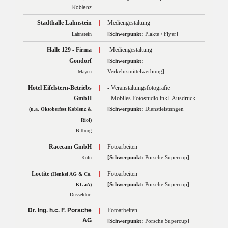
Koblenz
Stadthalle Lahnstein
|
Mediengestaltung
[Schwerpunkt:
Plakte / Flyer]
Lahnstein
Halle 129 - Firma
|
Mediengestaltung
Gondorf
[Schwerpunkt:
Verkehrsmittelwerbung]
Mayen
Hotel Eifelstern-Betriebs
|
- Veranstaltungsfotografie
GmbH
- Mobiles Fotostudio inkl. Ausdruck
[Schwerpunkt:
Dienstleistungen]
(u.a. Oktoberfest Koblenz &
Riol)
Bitburg
Racecam GmbH
|
Fotoarbeiten
[Schwerpunkt:
Porsche Supercup]
Köln
Loctite
|
Fotoarbeiten
(Henkel AG & Co.
[Schwerpunkt:
Porsche Supercup]
KGaA)
Düsseldorf
Dr. Ing. h.c. F. Porsche
|
Fotoarbeiten
AG
[Schwerpunkt:
Porsche Supercup]