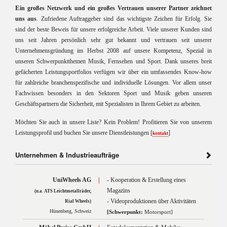
E
in großes Netzwerk und ein großes Vertrauen unserer Partner zeichnet
uns aus
.
Zufriedene Auftraggeber sind das wichtigste Zeichen für Erfolg. Sie
sind der beste Beweis für unsere erfolgreiche Arbeit. Viele unserer Kunden sind
uns seit Jahren persönlich sehr gut bekannt und vertrauen seit unserer
Unternehmensgründung im Herbst 2008 auf unsere Kompetenz, Spezial in
unseren Schwerpunktthemen Musik, Fernsehen und Sport. Dank unseres breit
gefächerten Leistungsportfolios verfügen wir über ein umfassendes Know-how
für zahlreiche branchenspezifische und individuelle Lösungen. Vor allem unser
Fachwissen besonders in den Sektoren Sport und Musik geben unseren
Geschäftspartnern die Sicherheit, mit Spezialisten in Ihrem Gebiet zu arbeiten.
Möchten Sie auch in unsere Liste? Kein Problem! Profitieren Sie von unserem
Leistungsprofil und buchen Sie unsere Dienstleistungen [
]
kontakt
Unternehmen & Industrieaufträge
UniWheels AG
|
- Kooperation & Erstellung eines
Magazins
(u.a. ATS Leichtmetallräder,
- Videoproduktionen über Aktivitäten
Rial Wheels)
Hünenberg, Schweiz
[Schwerpunkt:
Motorsport]