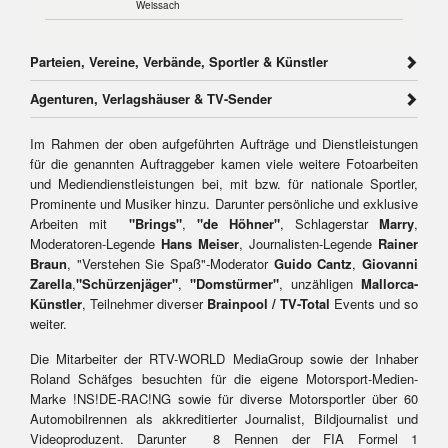
Weissach
Parteien, Vereine, Verbände, Sportler & Künstler
Agenturen, Verlagshäuser & TV-Sender
Im Rahmen der oben aufgeführten Aufträge und Dienstleistungen
für die genannten Auftraggeber kamen viele weitere Fotoarbeiten
und Mediendienstleistungen bei, mit bzw. für nationale Sportler,
Prominente und Musiker hinzu. Darunter persönliche und exklusive
Arbeiten mit
"Brings"
,
"de Höhner"
, Schlagerstar
Marry
,
Moderatoren-Legende
Hans Meiser
, Journalisten-Legende
Rainer
Braun
, "Verstehen Sie Spaß"-Moderator
Guido Cantz
,
Giovanni
Zarella
,
"Schürzenjäger"
,
"Domstürmer"
, unzähligen
Mallorca-
Künstler
, Teilnehmer diverser
Brainpool / TV-Total
Events und so
weiter.
Die Mitarbeiter der RTV-WORLD MediaGroup sowie der Inhaber
Roland Schäfges besuchten für die eigene Motorsport-Medien-
Marke !NS!DE-RAC!NG sowie für diverse Motorsportler über 60
Automobilrennen als akkreditierter Journalist, Bildjournalist und
Videoproduzent. Darunter 8 Rennen der FIA Formel 1