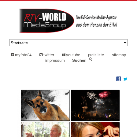
myfoto24
twitter
youtube
preisliste
sitemap
impressum
suchen